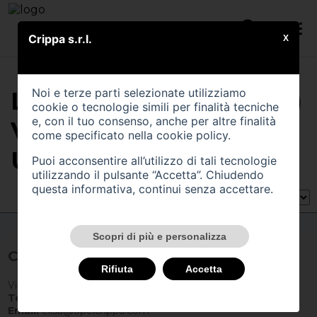
Crippa s.r.l.
X
Noi e terze parti selezionate utilizziamo
LA LISTA CONTIENE (0)
cookie o tecnologie simili per finalità tecniche
e, con il tuo consenso, anche per altre finalità
VEICOLI DI TIPO
come specificato nella
cookie policy
.
USATO
Puoi acconsentire all’utilizzo di tali tecnologie
utilizzando il pulsante “Accetta”. Chiudendo
questa informativa, continui senza accettare.
Ordina per:
Scopri di più e personalizza
Crippa
Rifiuta
Accetta
Via 1° Maggio 27 - 23373 Missaglia (LC)
Tel:
0399240110
Email:
elisa@opelcrippa.com